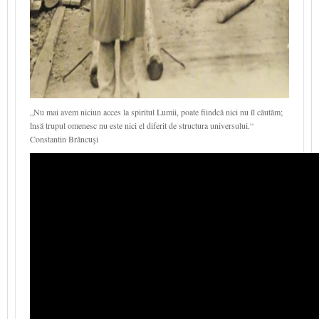
„Nu mai avem niciun acces la spiritul Lumii, poate fiindcă nici nu îl căutăm;
însă trupul omenesc nu este nici el diferit de structura universului.“
Constantin Brâncuşi