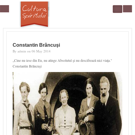
Skip to main content
Search
form
Constantin Brâncuşi
By
admin
on
06 May 2014
„Cine nu iese din Eu, nu atinge Absolutul şi nu descifrează nici viaţa."
Constantin Brâncuşi