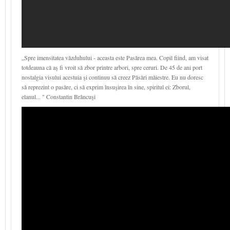
„Spre imensitatea văzduhului - aceasta este Pasărea mea. Copil fiind, am visat
totdeauna că aş fi vroit să zbor printre arbori, spre ceruri. De 45 de ani port
nostalgia visului acestuia şi continuu să creez Păsări măiestre. Eu nu doresc
să reprezint o pasăre, ci să exprim însuşirea în sine, spiritul ei: Zborul,
elanul... " Constantin Brâncuşi