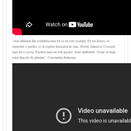
"Am eliminat din sculptura mea tot ce nu este esențial. Eu nu doresc să
reprezint o pasăre, ci să exprim însușirea în sine, zborul, elanul ei. Cocoșul
meu nu e cocoș. Pasărea mea nu este pasăre. Sunt simboluri. Vreau să înalț
totul dincolo de pământ.” Constantin Brâncuși