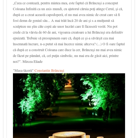
„Ceea ce contează, pentru mintea mea, este faptul că Brâncuşi a conceput
Coloana Infinită ca un axis mundi, cu ajutorul căruia poţi atinge Cerul, şi că,
după ce a creat această capodoperă, el nu mai avea nimic de creat care să fi
fost demn de geniul său... A mai trăit încă 20 de ani şi s-a mulţumit să
sculpteze nu ştiu câte copii ale unor lucrări care îl făcuseră vestit. Nu pot
crede că la vârsta de 60 de ani, vigoarea creatoare a lui Brâncuşi era definitiv
epuizată. Trebuie să presupunem oare că, după ce şi-a săvârşit cea mai
însemnată lucrare, n-a putut să mai încerce nimic altceva? (...) O fi oare faptul
că după ce a construit Coloana care duce la cer, Brâncuşi nu mai avea nimic
de făcut pe pământ, că, cel puţin simbolic, nu mai era de găsit aici, printre
noi?”. Mircea Eliade
"Masa tăcerii"
Constantin Brâncuși