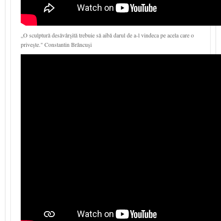
„O sculptură desăvârşită trebuie să aibă darul de a-l vindeca pe acela care o
priveşte." Constantin Brâncuşi