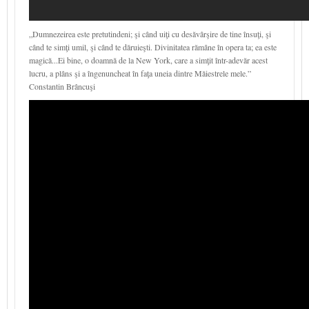
„Dumnezeirea este pre­tutindeni; şi când uiţi cu desăvârşire de tine însuţi, şi
când te simţi umil, şi când te dăruieşti. Divinitatea rămâne în opera ta; ea este
magică...Ei bine, o doamnă de la New York, care a simţit într-adevăr acest
lucru, a plâns şi a îngenuncheat în faţa uneia dintre Măiestrele mele.”
Constantin Brâncuşi