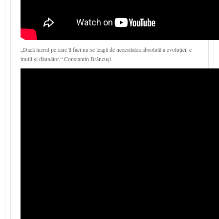
„Dacă lucrul pe care îl faci nu se leagă de necesitatea absolută a evoluției, e
inutil și dăunător.“ Constantin Brâncuşi