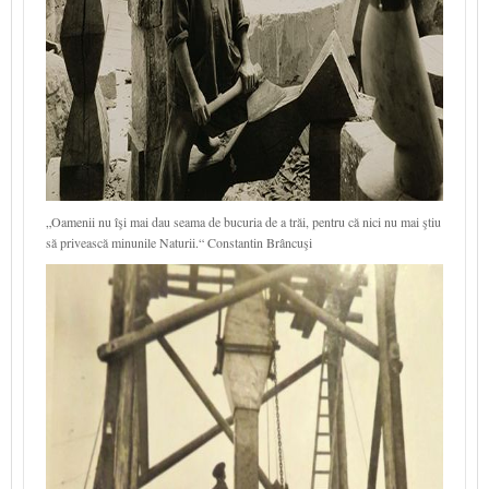
„Oamenii nu îşi mai dau seama de bucuria de a trăi, pentru că nici nu mai ştiu
să privească minunile Naturii.“ Constantin Brâncuşi