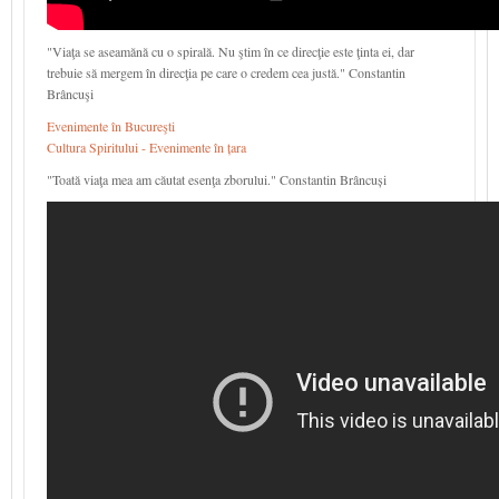
"Viaţa se aseamănă cu o spirală. Nu ştim în ce direcţie este ţinta ei, dar
trebuie să mergem în direcţia pe care o credem cea justă." Constantin
Brâncuşi
Evenimente în Bucureşti
Cultura Spiritului - Evenimente în țara
"Toată viaţa mea am căutat esenţa zborului." Constantin Brâncuși