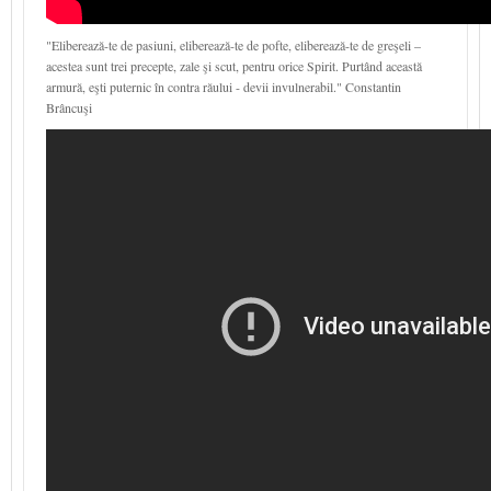
"Eliberează-te de pasiuni, eliberează-te de pofte, eliberează-te de greşeli –
acestea sunt trei precepte, zale şi scut, pentru orice Spirit. Purtând această
armură, eşti puternic în contra răului - devii invulnerabil." Constantin
Brâncuşi