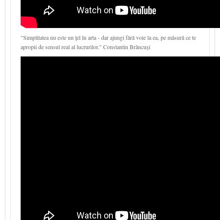
"Simplitatea nu este un ţel în arta - dar ajungi fără voie la ea, pe măsură ce te
apropii de sensul real al lucrurilor." Constantin Brâncuşi