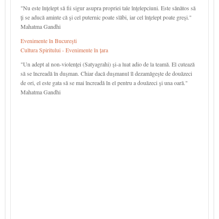
"Nu este înţelept să fii sigur asupra propriei tale înţelepciuni. Este sănătos să
ţi se aducă aminte că şi cel puternic poate slăbi, iar cel înţelept poate greşi."
Mahatma Gandhi
Evenimente în Bucureşti
Cultura Spiritului - Evenimente în țara
"Un adept al non-violenţei (Satyagrahi) şi-a luat adio de la teamă. El cutează
să se încreadă în duşman. Chiar dacă duşmanul îl dezamăgeşte de douăzeci
de ori, el este gata să se mai încreadă în el pentru a douăzeci şi una oară."
Mahatma Gandhi