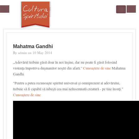
Skip to main content
Search
form
Mahatma Gandhi
By
admin
on
10 May 2014
„Adevărul trebuie găsit doar în noi înşine, dar nu poate fi găsit folosind
violenţa împotriva duşmanilor noştri din afară.”
Cunoaștere de sine
Mahatma
Gandhi
"Pentru a putea recunoaşte spiritul universal şi omniprezent al adevărului,
trebuie să fi capabil să iubeşti cea mai neînsemnată creatură - pe tine însuţi."
Cunoaștere de sine