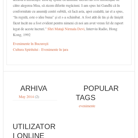
către alegerea Mea, să zicem diferite rugăciuni. I-am spus lui Gandhi că în
conformitate cu anumiți centri subtili, să facă asta, apoi cealaltă, iar el a spus,
“In regulă, este o idee buna” și el s-a schimbat. A fost atât de lin și de liniștit
făcut încât nu a fost evident pentru nimeni că noi am avut vreun fel de raport
legat de aceste lucruri.”
Shri Mataji Nirmala Devi
, Interviu Radio, Hong
Kong, 1992
Evenimente în Bucureşti
Cultura Spiritului - Evenimente în țara
ARHIVA
POPULAR
TAGS
May 2014
(2)
evenimente
UTILIZATOR
I ONLINE