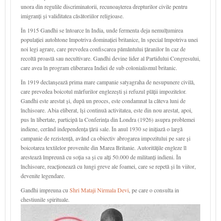
unora din regulile discriminatorii, recunoașterea drepturilor civile pentru
imigranți și validitatea căsătoriilor religioase.
În 1915 Gandhi se întoarce în India, unde fermenta deja nemulțumirea
populației autohtone împotriva dominației britanice, în special împotriva unei
noi legi agrare, care prevedea confiscarea pământului țăranilor în caz de
recoltă proastă sau necultivare. Gandhi devine lider al Partidului Congresului,
care avea în program eliberarea Indiei de sub colonialismul britanic.
În 1919 declanșează prima mare campanie satyagraha de nesupunere civilă,
care prevedea boicotul mărfurilor englezești și refuzul plății impozitelor.
Gandhi este arestat și, după un proces, este condamnat la câteva luni de
închisoare. Abia eliberat, își continuă activitatea, este din nou arestat, apoi,
pus în libertate, participă la Conferința din Londra (1926) asupra problemei
indiene, cerând independența țării sale. În anul 1930 se inițiază o largă
campanie de rezistență, având ca obiectiv abrogarea impozitului pe sare și
boicotarea textilelor provenite din Marea Britanie. Autoritățile engleze îl
arestează împreună cu soția sa și cu alți 50.000 de militanți indieni. În
închisoare, reacționează cu lungi greve ale foamei, care se repetă și în viitor,
devenite legendare.
Gandhi impreuna cu
Shri Mataji Nirmala Devi
, pe care o consulta in
chestiunile spirituale.