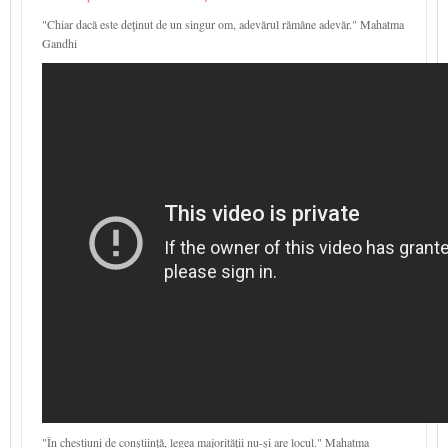
"Chiar dacă este deţinut de un singur om, adevărul rămâne adevăr." Mahatma
Gandhi
"În chestiuni de conştiinţă, legea majorităţii nu-şi are locul." Mahatma