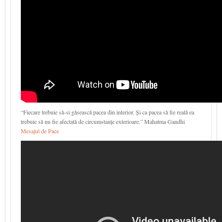
“Fiecare trebuie să-si găsească pacea din interior. Și ca pacea să fie reală ea
trebuie să nu fie afectată de circumstanțe exterioare.” Mahatma Gandhi
Mesajul de Pace