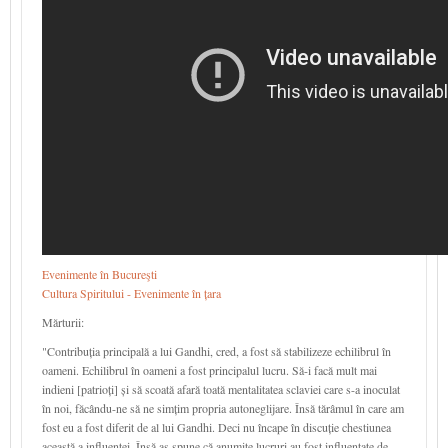
Evenimente în Bucureşti
Cultura Spiritului - Evenimente în țara
Mărturii:
"Contribuția principală a lui Gandhi, cred, a fost să stabilizeze echilibrul în
oameni. Echilibrul în oameni a fost principalul lucru. Să-i facă mult mai
indieni [patrioți] și să scoată afară toată mentalitatea sclaviei care s-a inoculat
în noi, făcându-ne să ne simțim propria autoneglijare. Însă tărâmul în care am
fost eu a fost diferit de al lui Gandhi. Deci nu încape în discuție chestiunea
această a influenței. Însă aș spune că anumite lucruri au fost influențate de