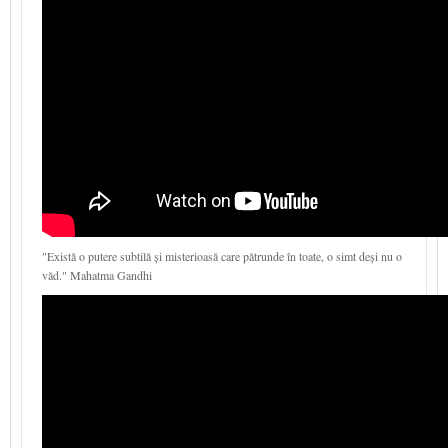
"Există o putere subtilă și misterioasă care pătrunde în toate, o simt deși nu o
văd." Mahatma Gandhi