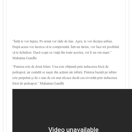
"Întâi te vor înjura. Pe urmă vor râde de tine. Apoi, te vor declara nebun.
După aceea vor încerca să te compromită. Într-un târziu, vor face tot posibilul
să te lichideze. Dacă scapi cu viaţă din toate acestea, vei fi un om mare."
Mahatma Gandhi
"Puterea este de două feluri. Una este obținută prin inducerea fricii de
pedeapsă, iar cealaltă se naşte din acțiuni ale iubirii. Puterea bazată pe iubire
este perpetuă şi de o mie de ori mai eficace decât cea izvorâtă prin inducerea
fricii de pedeapsă." Mahatma Gandhi