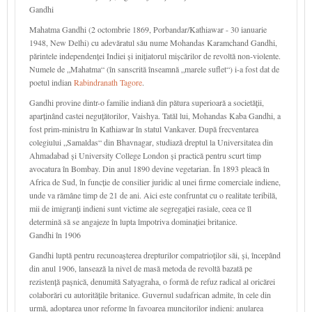
Gandhi
Mahatma Gandhi (2 octombrie 1869, Porbandar/Kathiawar - 30 ianuarie
1948, New Delhi) cu adevăratul său nume Mohandas Karamchand Gandhi,
părintele independenței Indiei și inițiatorul mișcărilor de revoltă non-violente.
Numele de „Mahatma“ (în sanscrită înseamnă „marele suflet“) i-a fost dat de
poetul indian
Rabindranath Tagore
.
Gandhi provine dintr-o familie indiană din pătura superioară a societății,
aparținând castei neguțătorilor, Vaishya. Tatăl lui, Mohandas Kaba Gandhi, a
fost prim-ministru în Kathiawar în statul Vankaver. După frecventarea
colegiului „Samaldas“ din Bhavnagar, studiază dreptul la Universitatea din
Ahmadabad și University College London și practică pentru scurt timp
avocatura în Bombay. Din anul 1890 devine vegetarian. În 1893 pleacă în
Africa de Sud, în funcție de consilier juridic al unei firme comerciale indiene,
unde va rămâne timp de 21 de ani. Aici este confruntat cu o realitate teribilă,
mii de imigranți indieni sunt victime ale segregației rasiale, ceea ce îl
determină să se angajeze în lupta împotriva dominației britanice.
Gandhi în 1906
Gandhi luptă pentru recunoașterea drepturilor compatrioților săi, și, începând
din anul 1906, lansează la nivel de masă metoda de revoltă bazată pe
rezistență pașnică, denumită Satyagraha, o formă de refuz radical al oricărei
colaborări cu autoritățile britanice. Guvernul sudafrican admite, în cele din
urmă, adoptarea unor reforme în favoarea muncitorilor indieni: anularea