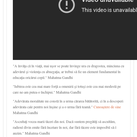
"A învăţa că în viaţă, mai uşor se poate învinge ura cu dragostea, minciuna cu
adevărul şi violenţa cu abnegaţia, ar trebui să fie un element fundamental în
educaţia oricărui copil." Mahatma Gandhi
"Iubirea este cea mai mare forţă a omenirii şi totuşi este cea mai modestă pe
care ne-am putea-o închipui." Mahatma Gandhi
"Adevărata moralitate nu constă în a urma cărarea bătătorită, ci în a descoperi
adevărata cale pentru noi înşine şi a o urma fără teamă."
Cunoaștere de sine
Mahatma Gandhi
"Ascultaţi vocea marii tăceri din noi. Dacă suntem pregătiţi să ascultăm,
radioul divin emite fără încetare în noi, dar fără tăcere este imposibil să-l
auzim." Mahatma Gandhi