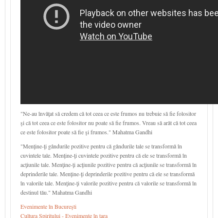
"Ne-au învăţat să credem că tot ceea ce este frumos nu trebuie să fie folositor
şi că tot ceea ce este folositor nu poate să fie frumos. Vreau să arăt că tot ceea
ce este folositor poate să fie şi frumos." Mahatma Gandhi
"Menţine-ţi gândurile pozitive pentru că gândurile tale se transformă în
cuvintele tale. Menţine-ţi cuvintele pozitive pentru că ele se transformă în
acţiunile tale. Menţine-ţi acţiunile pozitive pentru că acţiunile se transformă în
deprinderile tale. Menţine-ţi deprinderile pozitive pentru că ele se transformă
în valorile tale. Menţine-ţi valorile pozitive pentru că valorile se transformă în
destinul tău." Mahatma Gandhi
Evenimente în Bucureşti
Cultura Spiritului - Evenimente în țara