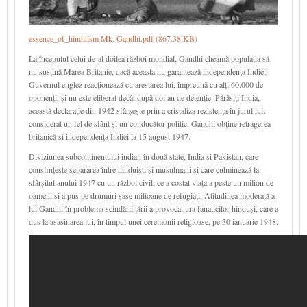
essence_of_hinduism Mk. Gandhi.pdf (867.38 KB)
La începutul celui de-al doilea război mondial, Gandhi cheamă populația să
nu susțină Marea Britanie, dacă aceasta nu garantează independența Indiei.
Guvernul englez reacționează cu arestarea lui, împreună cu alți 60.000 de
oponenți, și nu este eliberat decât după doi an de detenție. Părăsiți India,
această declarație din 1942 sfârșește prin a cristaliza rezistența în jurul lui:
considerat un fel de sfânt și un conducător politic, Gandhi obține retragerea
britanică și independența Indiei la 15 august 1947.
Diviziunea subcontinentului indian în două state, India și Pakistan, care
consfințește separarea între hinduiști și musulmani și care culminează la
sfârșitul anului 1947 cu un război civil, ce a costat viața a peste un milion de
oameni și a pus pe drumuri șase milioane de refugiați. Atitudinea moderată a
lui Gandhi în problema scindării țării a provocat ura fanaticilor hinduși, care a
dus la asasinarea lui, în timpul unei ceremonii religioase, pe 30 ianuarie 1948.