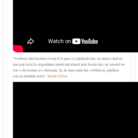
"Vorbești când încetezi să mai fi în pace cu gândurile tale; iar atunci când nu
mai poți locui în singurătatea inimii tale trăiești prin buzele tale, iar sunetul lor
este o diversiune și o distracție. Și, în mare parte din vorbăria ta, gândirea
este pe jumătate ucisă."
Khalil Gibran