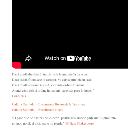
Dacă există dreptate în inimă, va fi frumusețe în caracter.
Dacă există frumusețe în caracter, va exista armonie in casă.
Dacă există armonie în casă, va exista ordine în națiuni.
Atunci când există ordine în națiuni, va exista pace în lume. "
Confucius
Cultura Spiritului - Evenimente București & Timișoara
Cultura Spiritului - Evenimente în țara
"O pace este de natura unei cuceriri; pentru asta ambele părți sunt supuse într-
un mod nobil, și nicio parte nu pierde."
William Shakespeare