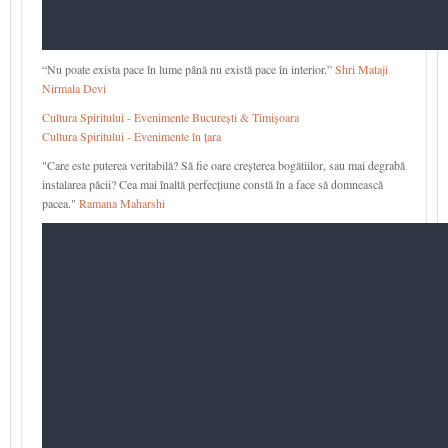
“Nu poate exista pace în lume până nu există pace în interior.”
Shri Mataji
Nirmala Devi
Cultura Spiritului - Evenimente București & Timișoara
Cultura Spiritului - Evenimente în țara
"Care este puterea veritabilă? Să fie oare creșterea bogătiilor, sau mai degrabă
instalarea păcii? Cea mai înaltă perfecțiune constă în a face să domnească
pacea."
Ramana Maharshi