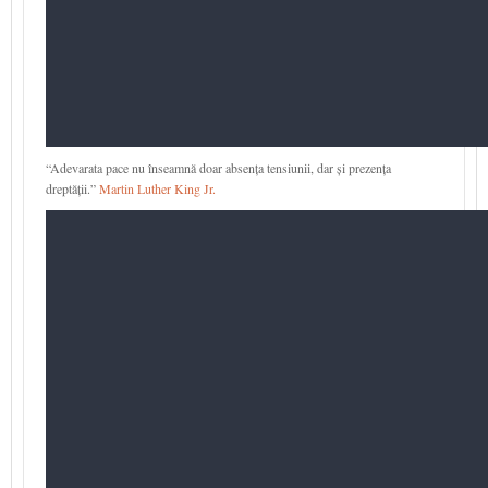
“Adevarata pace nu înseamnă doar absența tensiunii, dar și prezența
dreptății.”
Martin Luther King Jr.