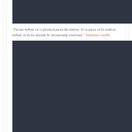
“Fiecare trebuie să-si găsească pacea din interior. Și ca pacea să fie reală ea
trebuie să nu fie afectată de circumstanțe exterioare.”
Mahatma Gandhi