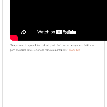
"Nu poate exista pace între națiuni, până când nu se cunoaşte mai întâi acea
pace adevărată care... se află în sufletele oamenilor."
Black Elk