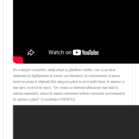
De-a lungul veacurilor, mulţi artişti şi gânditori celebri, care şi-au lăsat
amprenta de înţelepciune în istorie sau literatură, au concluzionat că pacea
lumii nu poate fi obţinută fără atingerea păcii la nivel individual, în interior şi
mai apoi, la nivel de masă. "De vreme ce războiul izbucneşte mai întâi în
mintea oamenilor, atunci în mintea oamenilor trebuie construite instrumentele
de apărare a păcii” (Constituţia UNESCO)