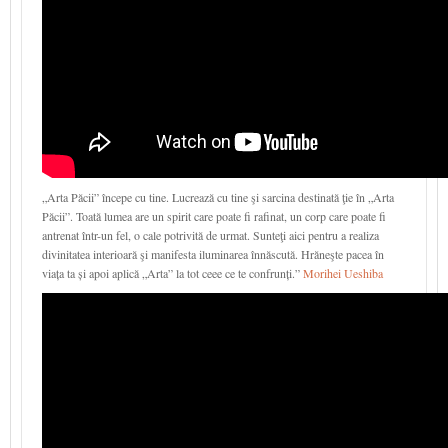
„Arta Păcii” începe cu tine. Lucrează cu tine şi sarcina destinată ţie în „Arta
Păcii”. Toată lumea are un spirit care poate fi rafinat, un corp care poate fi
antrenat într-un fel, o cale potrivită de urmat. Sunteţi aici pentru a realiza
divinitatea interioară şi manifesta iluminarea înnăscută. Hrăneşte pacea în
viața ta și apoi aplică „Arta” la tot ceee ce te confrunți.”
Morihei Ueshiba