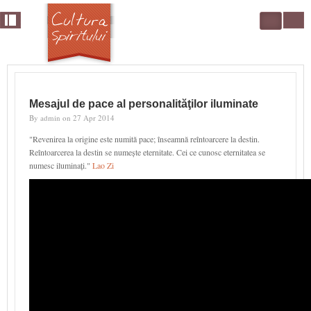
Skip to main content
Search
form
Mesajul de pace al personalităţilor iluminate
By
admin
on
27 Apr 2014
"Revenirea la origine este numită pace; înseamnă reîntoarcere la destin.
Reîntoarcerea la destin se numește eternitate. Cei ce cunosc eternitatea se
numesc iluminați."
Lao Zi