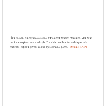
"Într-adevăr, cunoașterea este mai bună decât practica mecanică. Mai bună
decât cunoașterea este meditația. Dar chiar mai bună este detașarea de
rezultatul acțiunii, pentru că aici apare imediat pacea."
Domnul Krişna