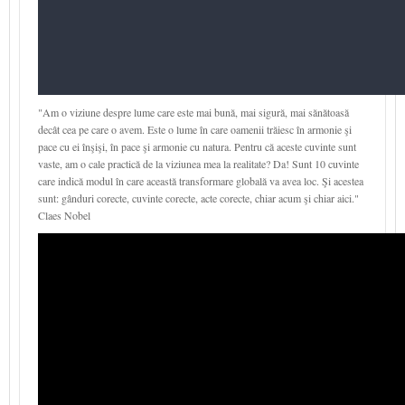
"Am o viziune despre lume care este mai bună, mai sigură, mai sănătoasă
decât cea pe care o avem. Este o lume în care oamenii trăiesc în armonie şi
pace cu ei înşişi, în pace şi armonie cu natura. Pentru că aceste cuvinte sunt
vaste, am o cale practică de la viziunea mea la realitate? Da! Sunt 10 cuvinte
care indică modul în care această transformare globală va avea loc. Şi acestea
sunt: gânduri corecte, cuvinte corecte, acte corecte, chiar acum şi chiar aici."
Claes Nobel